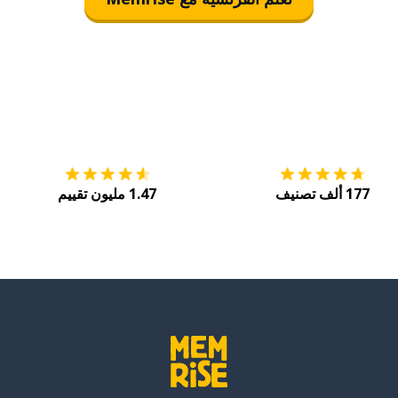
التنزيل على
متجر التطبيقات App Store
احصل
177 ألف تصنيف
1.47 مليون تقييم