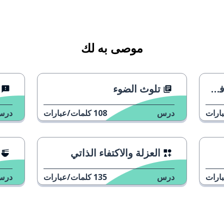
موصى به لك
ا
تلوث الضوء
ارات
درس
108
كلمات/عبارات
درس
العزلة والاكتفاء الذاتي
ارات
درس
135
كلمات/عبارات
درس