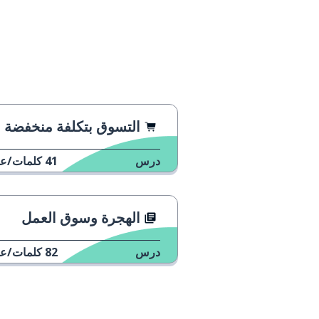
التسوق بتكلفة منخفضة في أندور
درس
41
كلمات/عب
الهجرة وسوق العمل
درس
82
كلمات/عب