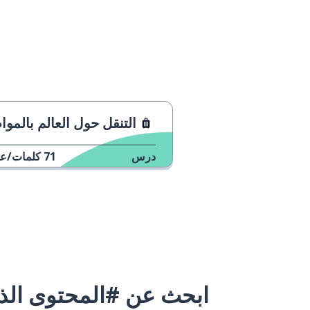
التنقل حول العالم بالمواصلات (بمساعدة من الما
درس
71
كلمات/عب
ابحث عن #المحتوى الذي