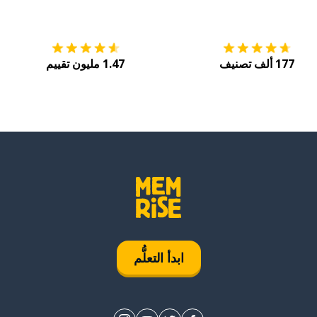
التنزيل على
متجر التطبيقات App Store
احصل
177 ألف تصنيف
1.47 مليون تقييم
ابدأ التعلُّم