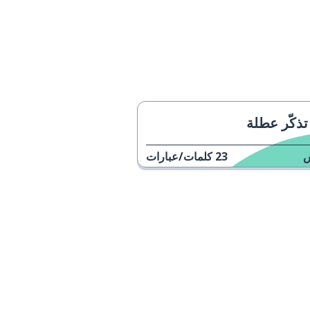
تذكّر عطلة
23
كلمات/عبارات