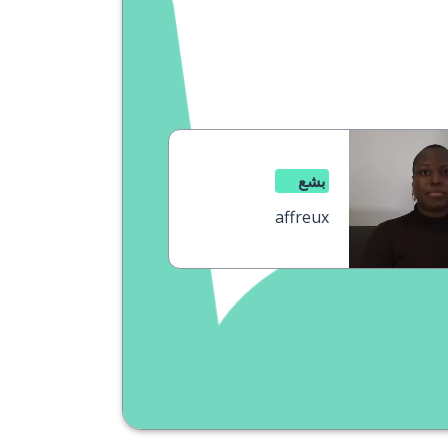
بشع
affreux