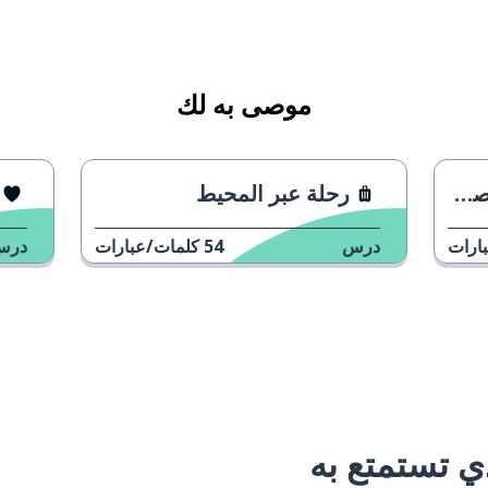
موصى به لك
رة)
رحلة عبر المحيط
ارات
درس
54
كلمات/عبارات
درس
 تستمتع به