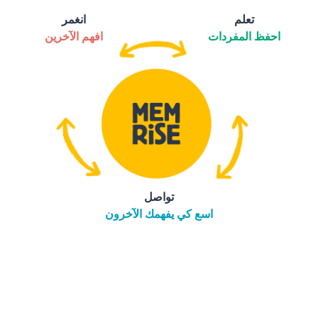
تعلم
انغمر
احفظ المفردات
افهم الآخرين
تواصل
اسع كي يفهمك الآخرون
التنزيل على
متجر