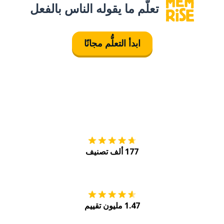
تعلَّم ما يقوله الناس بالفعل
ابدأ التعلُّم مجانًا
التنزيل على
متجر
177 ألف تصنيف
احصل عليه من
Play
1.47 مليون تقييم