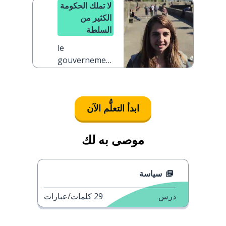
demander
لا تملك الحكومة
الكثير من
السلطة
le
gouvernement
n'a pas
beaucoup de
pouvoir
ابدأ التعلُّم الآن
موصى به لك
سياسة
درس
29
كلمات/عبارات