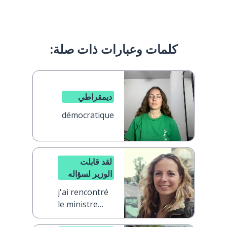
كلمات وعبارات ذات صلة:
ديمقراطي
démocratique
لقد قابلت
الوزير لسؤاله
j'ai rencontré
le ministre
pour lui