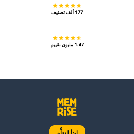
177 ألف تصنيف
احصل عليه من
Play
1.47 مليون تقييم
ابدأ التعلُّم