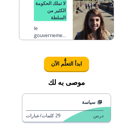
demander
لا تملك الحكومة
الكثير من
السلطة
le
gouvernement
n'a pas
beaucoup de
pouvoir
ابدأ التعلُّم الآن
موصى به لك
سياسة
درس
29
كلمات/عبارات