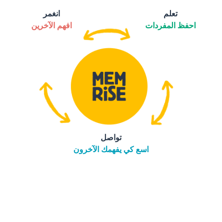
تعلم
انغمر
احفظ المفردات
افهم الآخرين
تواصل
اسع كي يفهمك الآخرون
التنزيل على
متجر