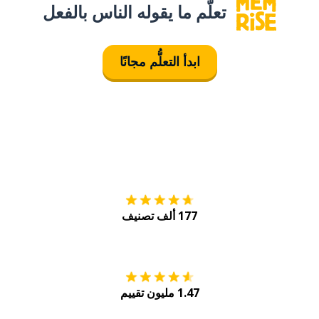
تعلَّم ما يقوله الناس بالفعل
ابدأ التعلُّم مجانًا
التنزيل على
متجر
177 ألف تصنيف
احصل عليه من
Play
1.47 مليون تقييم