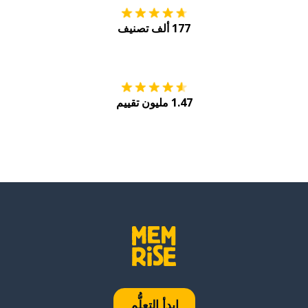
177 ألف تصنيف
احصل عليه من
Play
1.47 مليون تقييم
ابدأ التعلُّم