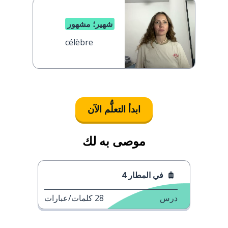
شهير؛ مشهور
célèbre
ابدأ التعلُّم الآن
موصى به لك
في المطار 4
درس
28
كلمات/عبارات