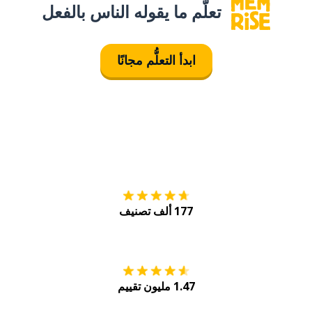
تعلَّم ما يقوله الناس بالفعل
ابدأ التعلُّم مجانًا
التنزيل على
متجر
177 ألف تصنيف
احصل عليه من
Play
1.47 مليون تقييم