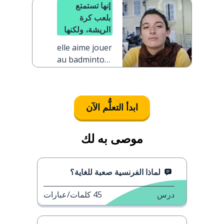
إنها تستمتع
بلعب كرة
الريشة، ولكنها
تحب الإبحار
elle aime jouer
أكثر
au badminton,
mais elle
préfère faire
de la voile
ابدأ التعلُّم الآن
موصى به لك
لماذا الفرنسية صعبة للغاية؟
درس
45
كلمات/عبارات