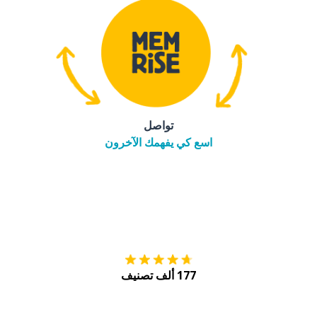
تواصل
اسع كي يفهمك الآخرون
التنزيل على
متجر
177 ألف تصنيف
احصل عليه من
Play