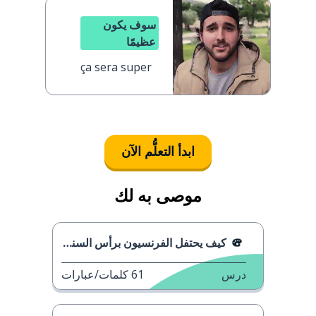
سوف يكون
عظيمًا
ça sera super
ابدأ التعلُّم الآن
موصى به لك
كيف يحتفل الفرنسيون برأس السنة هذا العام
درس
61
كلمات/عبارات