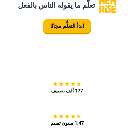
تعلَّم ما يقوله الناس بالفعل
ابدأ التعلُّم مجانًا
التنزيل على
متجر
177 ألف تصنيف
احصل عليه من
Play
1.47 مليون تقييم