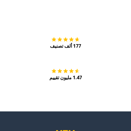
التنزيل على
متجر
177 ألف تصنيف
احصل عليه من
Play
1.47 مليون تقييم