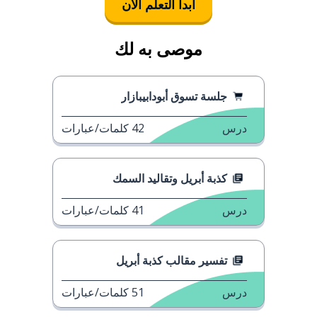
ابدأ التعلُّم الآن
موصى به لك
جلسة تسوق أبودابيبازار
درس
42
كلمات/عبارات
كذبة أبريل وتقاليد السمك
درس
41
كلمات/عبارات
تفسير مقالب كذبة أبريل
درس
51
كلمات/عبارات