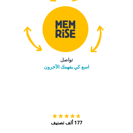
تواصل
اسع كي يفهمك الآخرون
التنزيل على
متجر
177 ألف تصنيف
احصل عليه من
Play