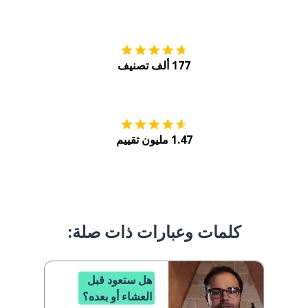
التنزيل على
متجر
177 ألف تصنيف
احصل عليه من
Play
1.47 مليون تقييم
كلمات وعبارات ذات صلة:
هل ستعود قبل
العشاء أو بعده؟