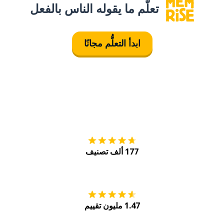
تعلَّم ما يقوله الناس بالفعل
ابدأ التعلُّم مجانًا
التنزيل على
متجر
177 ألف تصنيف
احصل عليه من
Play
1.47 مليون تقييم