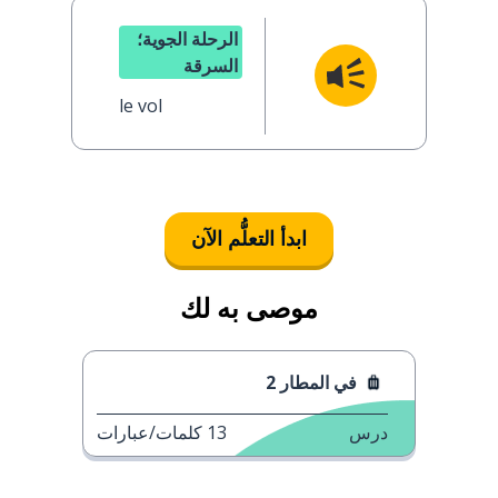
الرحلة الجوية؛
السرقة
le vol
ابدأ التعلُّم الآن
موصى به لك
في المطار 2
درس
13
كلمات/عبارات