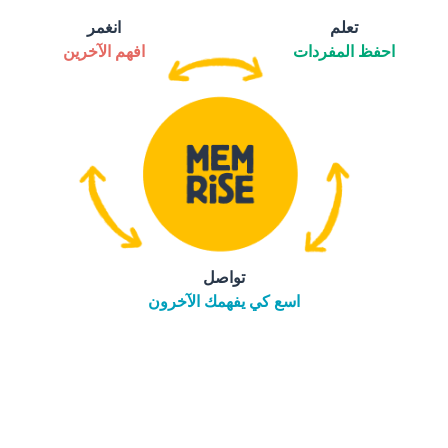
تعلم
انغمر
احفظ المفردات
افهم الآخرين
تواصل
اسع كي يفهمك الآخرون
التنزيل على
متجر