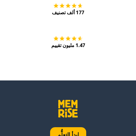
177 ألف تصنيف
احصل عليه من
Play
1.47 مليون تقييم
ابدأ التعلُّم