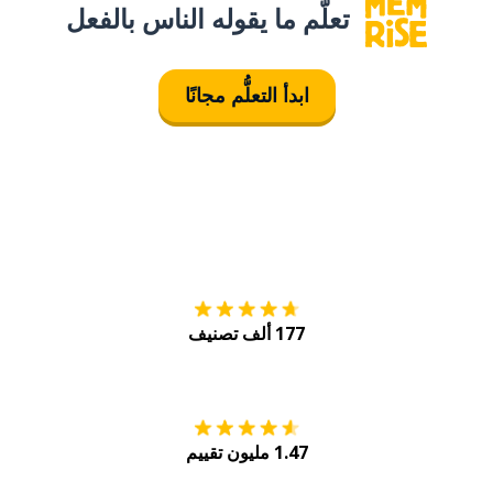
تعلَّم ما يقوله الناس بالفعل
ابدأ التعلُّم مجانًا
التنزيل على
متجر
177 ألف تصنيف
احصل عليه من
Play
1.47 مليون تقييم