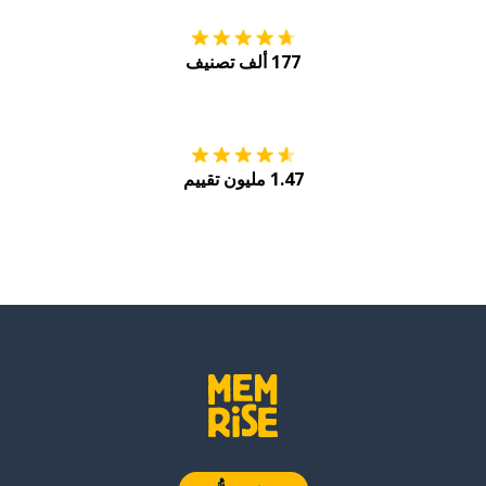
177 ألف تصنيف
احصل عليه من
Play
1.47 مليون تقييم