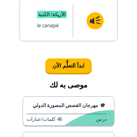
الأريكة؛ الكنبة
le canapé
ابدأ التعلُّم الآن
موصى به لك
مهرجان القصص المصورة الدولي
درس
46
كلمات/عبارات