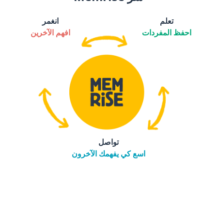
تعلم
انغمر
احفظ المفردات
افهم الآخرين
تواصل
اسع كي يفهمك الآخرون
التنزيل على
متجر