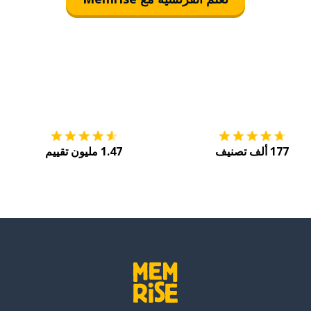
التنزيل على
متجر التطبيقات App Store
احصل
177 ألف تصنيف
1.47 مليون تقييم