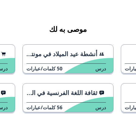
موصى به لك
أنشطة عيد الميلاد في مونتريال
ارات
درس
50
كلمات/عبارات
درس
ثقافة اللغة الفرنسية في العالم
ارات
درس
56
كلمات/عبارات
درس