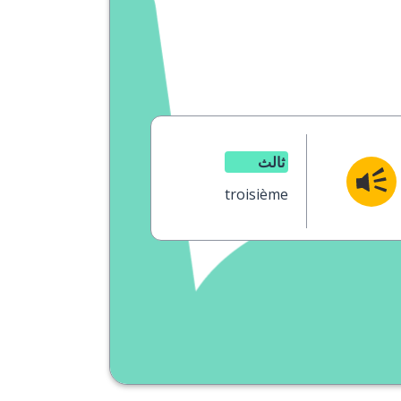
ثالث
troisième