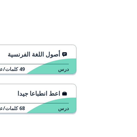
أصول اللغة الفرنسية
درس
49
كلمات/عب
اعط انطباعا جيدا
درس
68
كلمات/عب