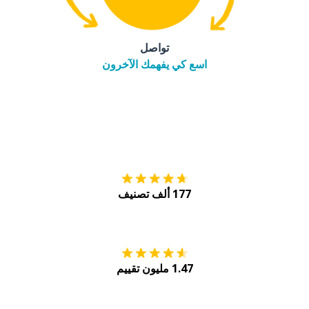
تواصل
اسع كي يفهمك الآخرون
التنزيل على
متجر
177 ألف تصنيف
احصل عليه من
Play
1.47 مليون تقييم