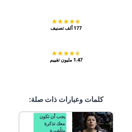
التنزيل على
متجر
177 ألف تصنيف
احصل عليه من
Play
1.47 مليون تقييم
كلمات وعبارات ذات صلة:
يجب أن تكون
معك تذكرة
وتأشيرة