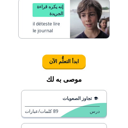
إنه يكره قراءة
الجريدة
il déteste lire
le journal
ابدأ التعلُّم الآن
موصى به لك
تجاوز الصعوبات
درس
89
كلمات/عبارات