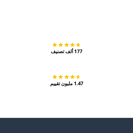
التنزيل على
متجر
177 ألف تصنيف
احصل عليه من
Play
1.47 مليون تقييم