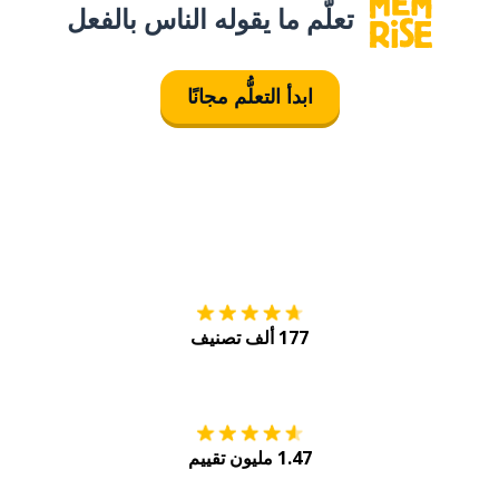
تعلَّم ما يقوله الناس بالفعل
ابدأ التعلُّم مجانًا
التنزيل على
متجر
177 ألف تصنيف
احصل عليه من
Play
1.47 مليون تقييم