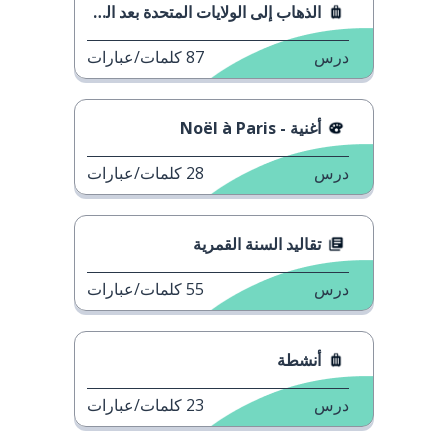
الذهاب إلى الولايات المتحدة بعد الدراسة
درس
87
كلمات/عبارات
أغنية - Noël à Paris
درس
28
كلمات/عبارات
تقاليد السنة القمرية
درس
55
كلمات/عبارات
أنشطة
درس
23
كلمات/عبارات