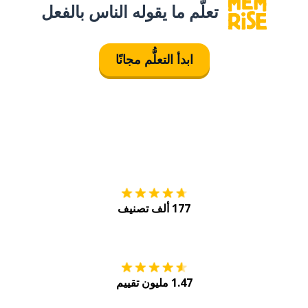
تعلَّم ما يقوله الناس بالفعل
ابدأ التعلُّم مجانًا
التنزيل على
متجر
177 ألف تصنيف
احصل عليه من
Play
1.47 مليون تقييم