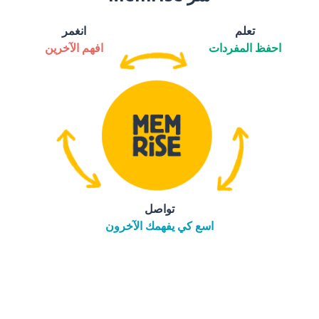
تعلم
انغمر
احفظ المفردات
افهم الآخرين
تواصل
اسع كي يفهمك الآخرون
التنزيل على
متجر