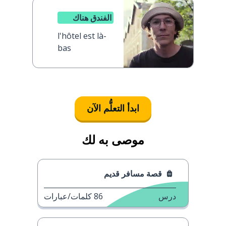
الفندق هناك
l'hôtel est là-
bas
ابدأ التعلُّم الآن
موصى به لك
قصة مسافر قديم
درس
86
كلمات/عبارات