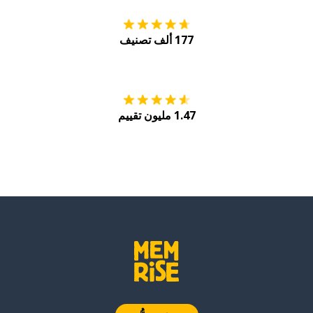
177 ألف تصنيف
احصل عليه من
Play
1.47 مليون تقييم