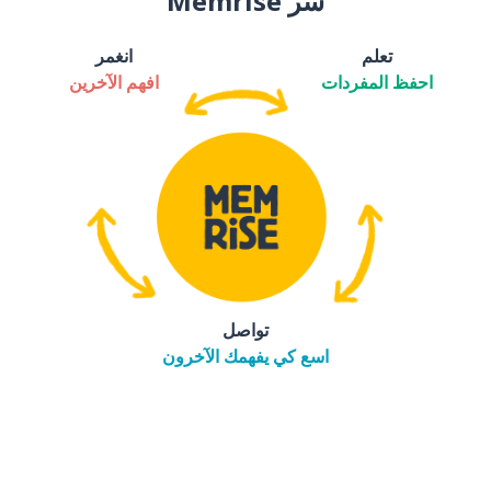
سر Memrise
تعلم
انغمر
احفظ المفردات
افهم الآخرين
تواصل
اسع كي يفهمك الآخرون
التنزيل على
متجر