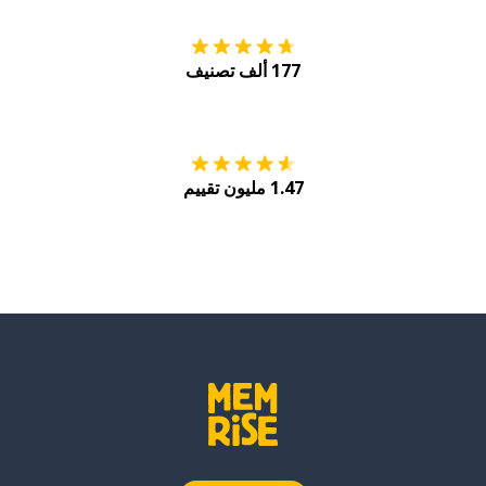
177 ألف تصنيف
احصل عليه من
Play
1.47 مليون تقييم