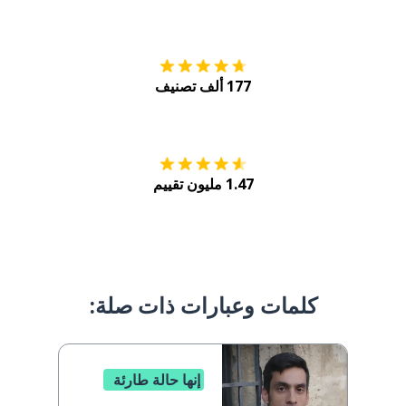
التنزيل على
متجر
177 ألف تصنيف
احصل عليه من
Play
1.47 مليون تقييم
كلمات وعبارات ذات صلة:
إنها حالة طارئة