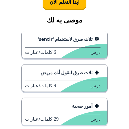
ابدأ التعلُّم الآن
موصى به لك
ثلاث طرق لاستخدام 'sentir'
درس
6
كلمات/عبارات
ثلاث طرق للقول أنك مريض
درس
9
كلمات/عبارات
أمور صحية
درس
29
كلمات/عبارات