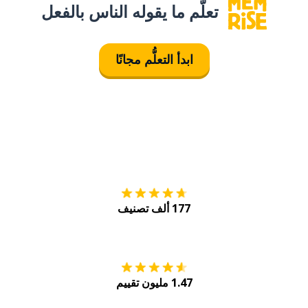
تعلَّم ما يقوله الناس بالفعل
ابدأ التعلُّم مجانًا
التنزيل على
متجر
177 ألف تصنيف
احصل عليه من
Play
1.47 مليون تقييم