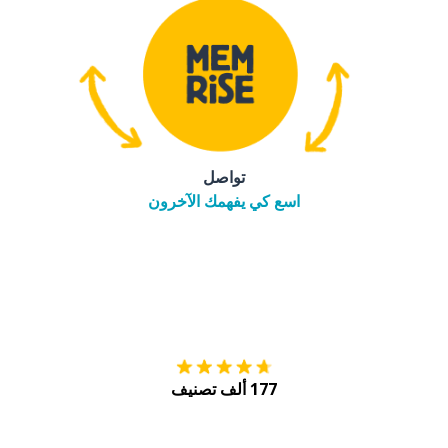
تواصل
اسع كي يفهمك الآخرون
التنزيل على
متجر
177 ألف تصنيف
احصل عليه من
Play