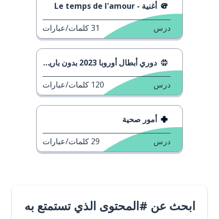
أغنية - Le temps de l'amour
درس
31
كلمات/عبارات
دوري أبطال أوروبا 2023 بدون باريس سان جيرمان
درس
120
كلمات/عبارات
أمور صحية
درس
29
كلمات/عبارات
ابحث عن #المحتوى الذي تستمتع به