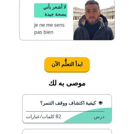
لا أشعر بأني
بصحة جيدة
je ne me sens
pas bien
ابدأ التعلُّم الآن
موصى به لك
كيفية اكتشاف ووقف التنمر؟
درس
82
كلمات/عبارات