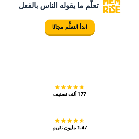
تعلَّم ما يقوله الناس بالفعل
ابدأ التعلُّم مجانًا
التنزيل على
متجر
177 ألف تصنيف
احصل عليه من
Play
1.47 مليون تقييم