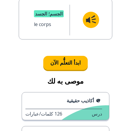
الجسم؛ الجسد
le corps
ابدأ التعلُّم الآن
موصى به لك
أكاذيب حقيقية
درس
126
كلمات/عبارات