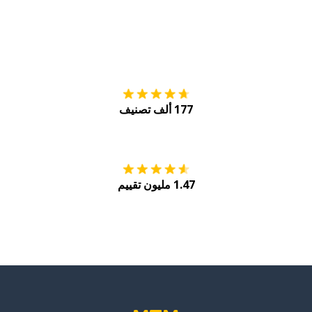
التنزيل على
متجر
177 ألف تصنيف
احصل عليه من
Play
1.47 مليون تقييم