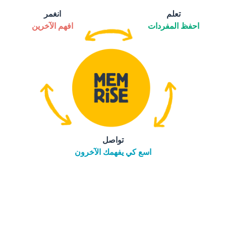
تعلم
انغمر
احفظ المفردات
افهم الآخرين
تواصل
اسع كي يفهمك الآخرون
التنزيل على
متجر