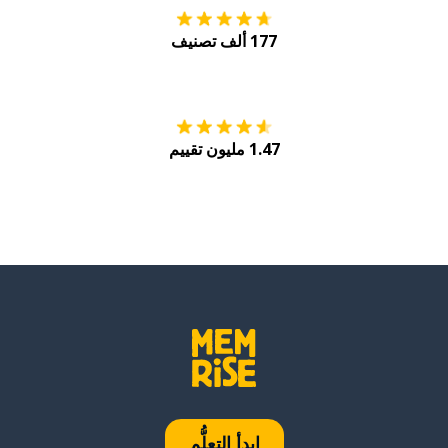
177 ألف تصنيف
احصل عليه من
Play
1.47 مليون تقييم
ابدأ التعلُّم