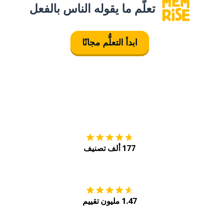
تعلَّم ما يقوله الناس بالفعل
ابدأ التعلُّم مجانًا
التنزيل على
متجر
177 ألف تصنيف
احصل عليه من
Play
1.47 مليون تقييم