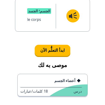
الجسم؛ الجسد
le corps
ابدأ التعلُّم الآن
موصى به لك
أعضاء الجسم
درس
18
كلمات/عبارات