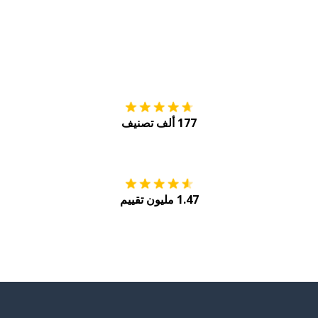
التنزيل على
متجر
177 ألف تصنيف
احصل عليه من
Play
1.47 مليون تقييم