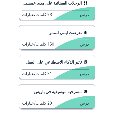
الرحلات الفضائية على مدى خمسين عاماً
درس
93
كلمات/عبارات
تعرضت ابنتي للتنمر
درس
150
كلمات/عبارات
تأثير الذكاء الاصطناعي على العمل
درس
51
كلمات/عبارات
مسرحية موسيقية في باريس
درس
20
كلمات/عبارات