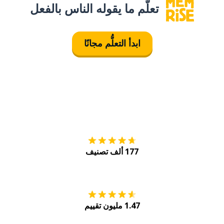
تعلَّم ما يقوله الناس بالفعل
ابدأ التعلُّم مجانًا
التنزيل على
متجر
177 ألف تصنيف
احصل عليه من
Play
1.47 مليون تقييم