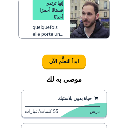
إنها ترتدي
فستانًا أحمرًا
أحيانًا
quelquefois
elle porte une
robe rouge
ابدأ التعلُّم الآن
موصى به لك
حياة بدون بلاستيك
درس
55
كلمات/عبارات