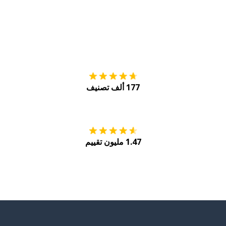
التنزيل على
متجر
177 ألف تصنيف
احصل عليه من
Play
1.47 مليون تقييم