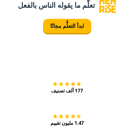
تعلَّم ما يقوله الناس بالفعل
ابدأ التعلُّم مجانًا
التنزيل على
متجر
177 ألف تصنيف
احصل عليه من
Play
1.47 مليون تقييم