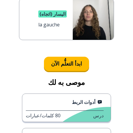
اليسار (اتجاه)
la gauche
ابدأ التعلُّم الآن
موصى به لك
أدوات الربط
درس
80
كلمات/عبارات