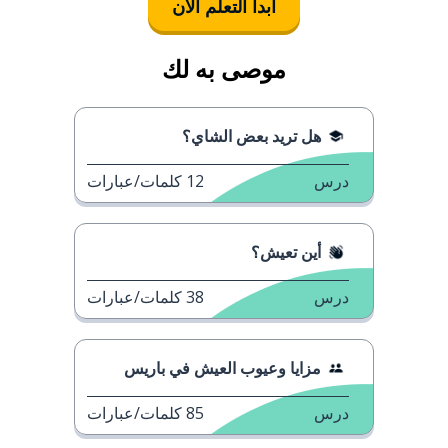
ابدأ التعلُّم الآن
موصى به لك
هل تريد بعض الشاي؟
درس
12
كلمات/عبارات
أين تعيش؟
درس
38
كلمات/عبارات
مزايا وعيوب العيش في باريس
درس
85
كلمات/عبارات