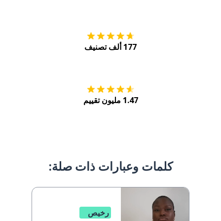
التنزيل على
متجر
177 ألف تصنيف
احصل عليه من
Play
1.47 مليون تقييم
كلمات وعبارات ذات صلة:
رخيص