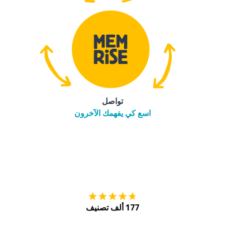
تواصل
اسع كي يفهمك الآخرون
التنزيل على
متجر
177 ألف تصنيف
احصل عليه من
Play