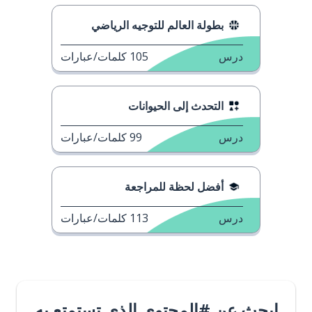
بطولة العالم للتوجيه الرياضي
درس
105
كلمات/عبارات
التحدث إلى الحيوانات
درس
99
كلمات/عبارات
أفضل لحظة للمراجعة
درس
113
كلمات/عبارات
ابحث عن #المحتوى الذي تستمتع به