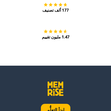
177 ألف تصنيف
احصل عليه من
Play
1.47 مليون تقييم
ابدأ التعلُّم