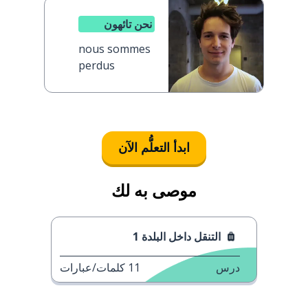
نحن تائهون
nous sommes
perdus
ابدأ التعلُّم الآن
موصى به لك
التنقل داخل البلدة 1
درس
11
كلمات/عبارات