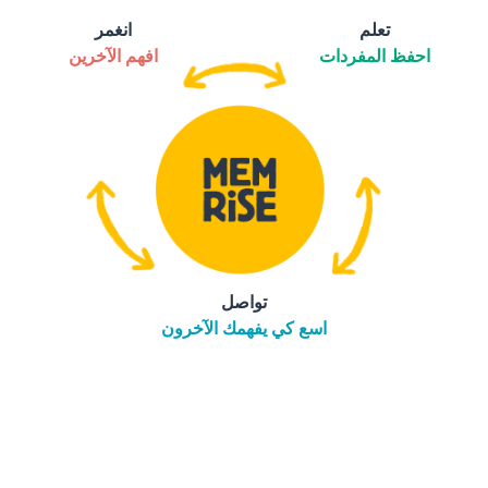
تعلم
انغمر
احفظ المفردات
افهم الآخرين
تواصل
اسع كي يفهمك الآخرون
التنزيل على
متجر