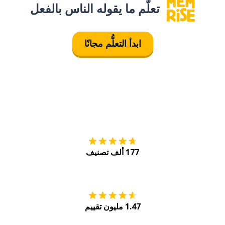
تعلَّم ما يقوله الناس بالفعل
ابدأ التعلُّم مجانًا
التنزيل على
متجر
177 ألف تصنيف
احصل عليه من
Play
1.47 مليون تقييم