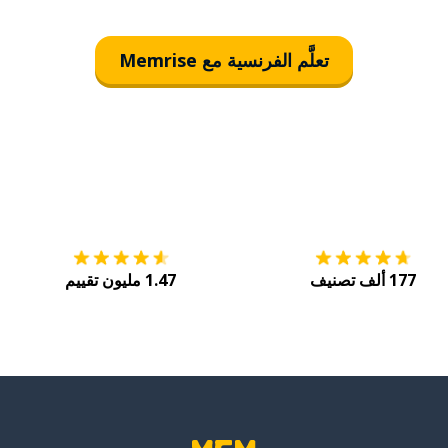
تعلَّم الفرنسية مع Memrise
التنزيل على
متجر التطبيقات App Store
احصل
177 ألف تصنيف
1.47 مليون تقييم