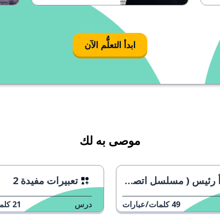
ابدأ التعلُّم الآن
موصى به لك
رئيس ( مسلسل اتصل بوكيلي)
تعبيرات مفيدة 2
49
كلمات/عبارات
درس
21
كلم