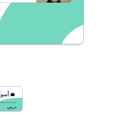
أسوأ 
درس