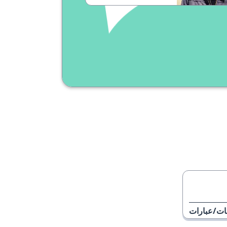
veux dire ?
ات/عبارات