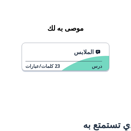
موصى به لك
الملابس
درس
23
كلمات/عبارات
 تستمتع به