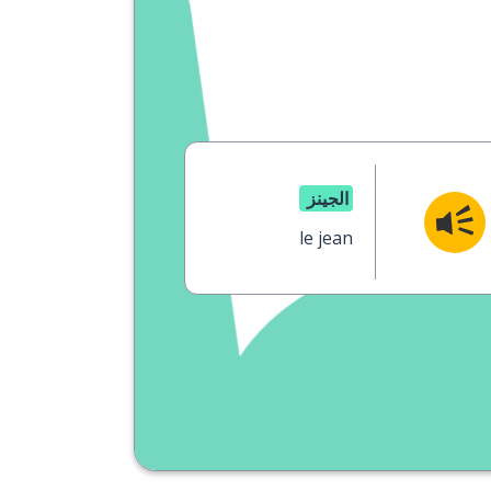
الجينز
le jean