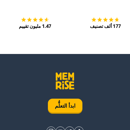
التنزيل على
متجر التطبيقات App Store
احصل
177 ألف تصنيف
1.47 مليون تقييم
ابدأ التعلُّم