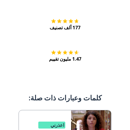
التنزيل على
متجر
177 ألف تصنيف
احصل عليه من
Play
1.47 مليون تقييم
كلمات وعبارات ذات صلة:
اعذرني