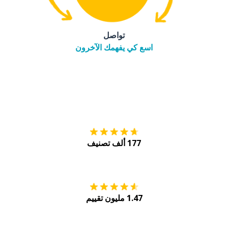
تواصل
اسع كي يفهمك الآخرون
التنزيل على
متجر
177 ألف تصنيف
احصل عليه من
Play
1.47 مليون تقييم