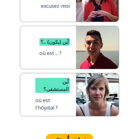
excusez-moi
أين (يكون) ..؟
où est ... ?
أين
المستشفى؟
où est
l'hôpital ?