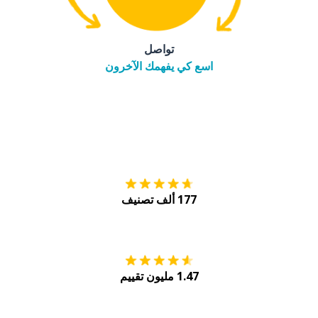
تواصل
اسع كي يفهمك الآخرون
التنزيل على
متجر
177 ألف تصنيف
احصل عليه من
Play
1.47 مليون تقييم