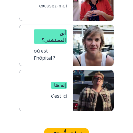
excusez-moi
أين
المستشفى؟
où est
l'hôpital ?
إنه هنا
c'est ici