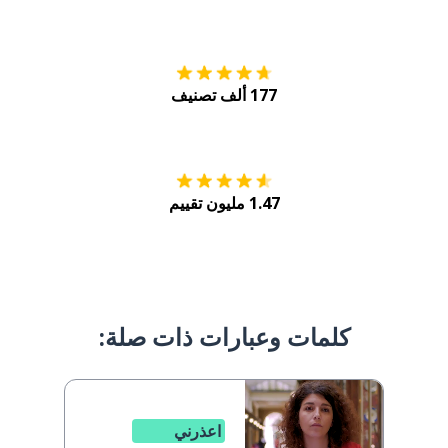
التنزيل على
متجر
177 ألف تصنيف
احصل عليه من
Play
1.47 مليون تقييم
كلمات وعبارات ذات صلة:
اعذرني