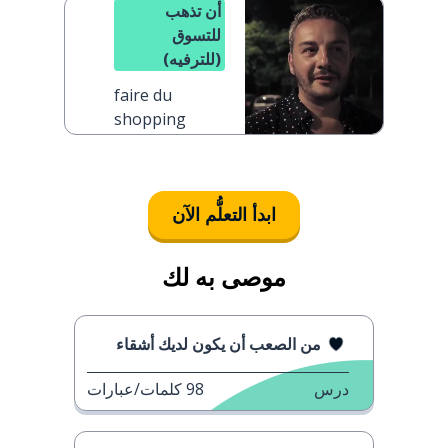
أن تذهب
للتسوق
(للترفيه)
faire du
shopping
ابدأ التعلُّم الآن
موصى به لك
من الصعب أن يكون لديك أشقاء
درس
98
كلمات/عبارات