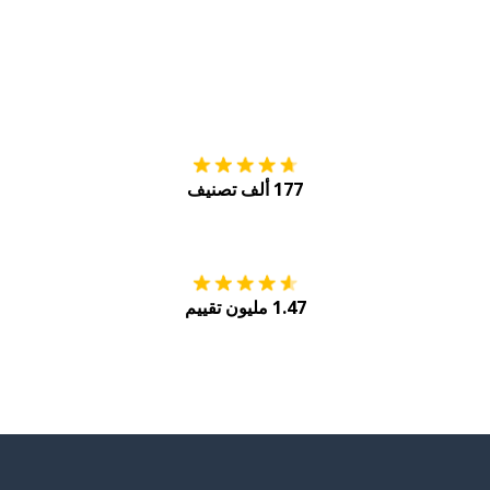
التنزيل على
متجر
177 ألف تصنيف
احصل عليه من
Play
1.47 مليون تقييم