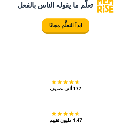
تعلَّم ما يقوله الناس بالفعل
ابدأ التعلُّم مجانًا
التنزيل على
متجر
177 ألف تصنيف
احصل عليه من
Play
1.47 مليون تقييم