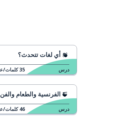
أي لغات تتحدث؟
درس
35
كلمات/عب
الفرنسية والطعام والفن
درس
46
كلمات/عب