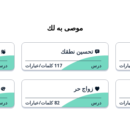
موصى به لك
تحسين نطقك
ارات
درس
117
كلمات/عبارات
درس
زواج حر
ارات
درس
82
كلمات/عبارات
درس