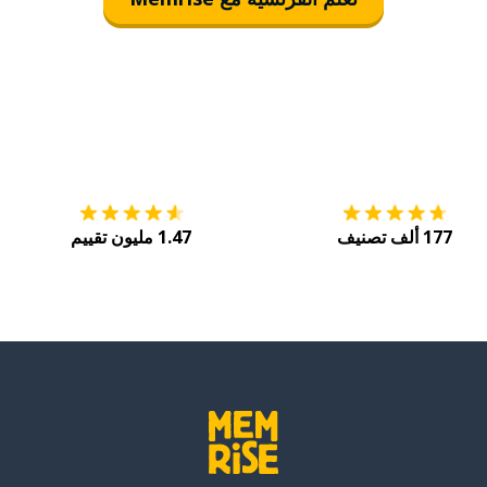
التنزيل على
متجر التطبيقات App Store
احصل
177 ألف تصنيف
1.47 مليون تقييم