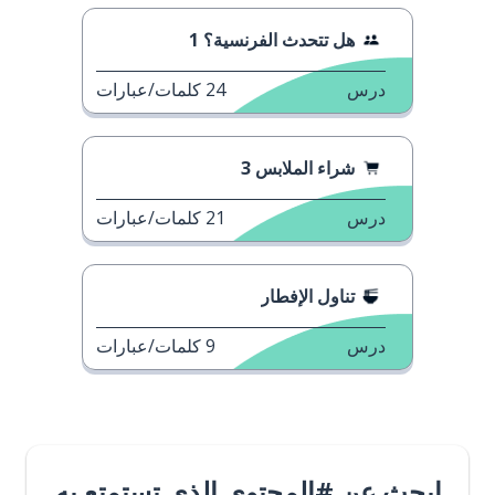
هل تتحدث الفرنسية؟ 1
درس
24
كلمات/عبارات
شراء الملابس 3
درس
21
كلمات/عبارات
تناول الإفطار
درس
9
كلمات/عبارات
ابحث عن #المحتوى الذي تستمتع به