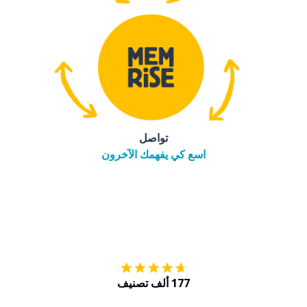
تواصل
اسع كي يفهمك الآخرون
التنزيل على
متجر
177 ألف تصنيف
احصل عليه من
Play