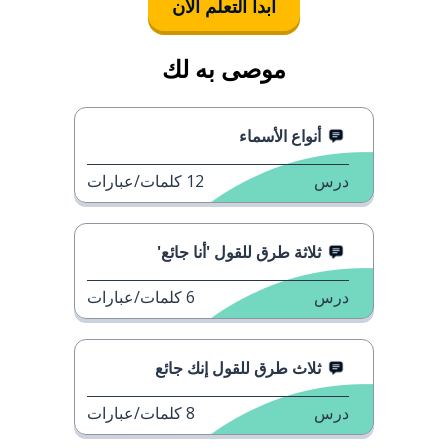
ابدأ التعلُّم الآن
موصى به لك
أنواع الأسماء
درس
12
كلمات/عبارات
ثلاثة طرق للقول 'أنا جائع'
درس
6
كلمات/عبارات
ثلاث طرق للقول إنك جائع
درس
8
كلمات/عبارات