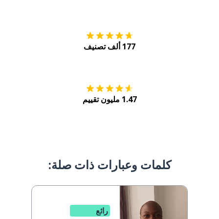
التنزيل على
متجر
177 ألف تصنيف
احصل عليه من
Play
1.47 مليون تقييم
كلمات وعبارات ذات صلة:
رائع