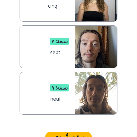
cinq
سبعة؛ ٧
sept
تسعة؛ ٩
neuf