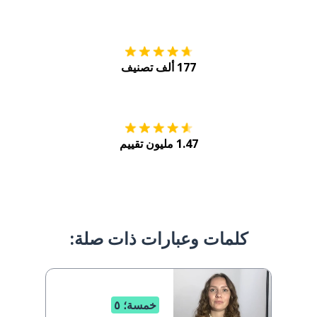
التنزيل على
متجر
177 ألف تصنيف
احصل عليه من
Play
1.47 مليون تقييم
كلمات وعبارات ذات صلة:
خمسة؛ ٥