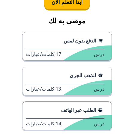
ابدأ التعلُّم الآن
موصى به لك
الدفع بدون لمس
درس
17
كلمات/عبارات
لنذهب للجري
درس
13
كلمات/عبارات
الطلب عبر الهاتف
درس
14
كلمات/عبارات