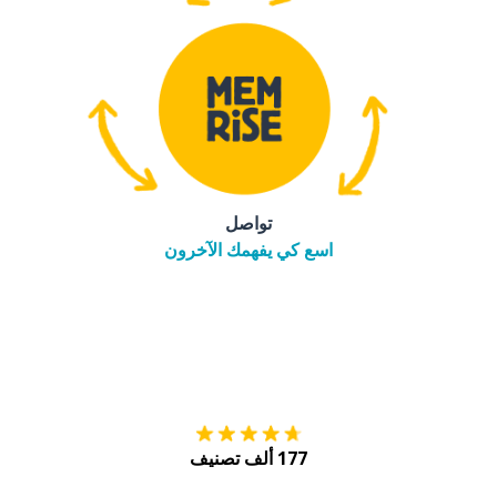
تواصل
اسع كي يفهمك الآخرون
التنزيل على
متجر
177 ألف تصنيف
احصل عليه من
Play