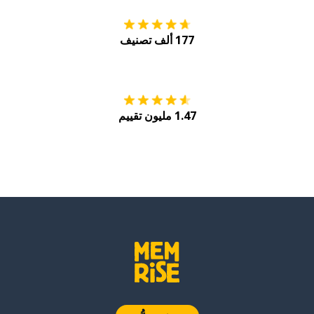
177 ألف تصنيف
احصل عليه من
Play
1.47 مليون تقييم