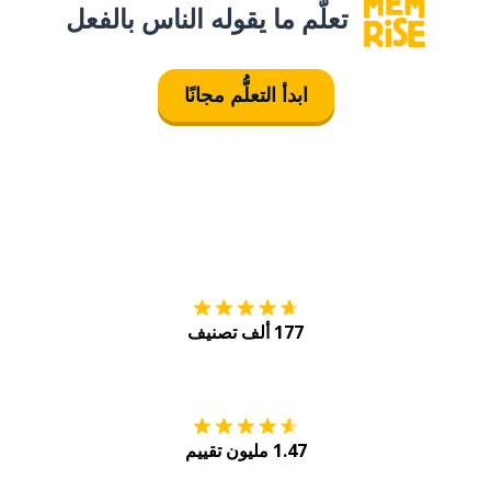
تعلَّم ما يقوله الناس بالفعل
ابدأ التعلُّم مجانًا
التنزيل على
متجر
177 ألف تصنيف
احصل عليه من
Play
1.47 مليون تقييم