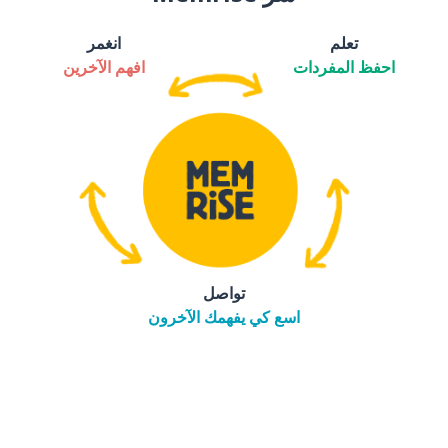
تعلم
انغمر
احفظ المفردات
افهم الآخرين
تواصل
اسع كي يفهمك الآخرون
التنزيل على
متجر