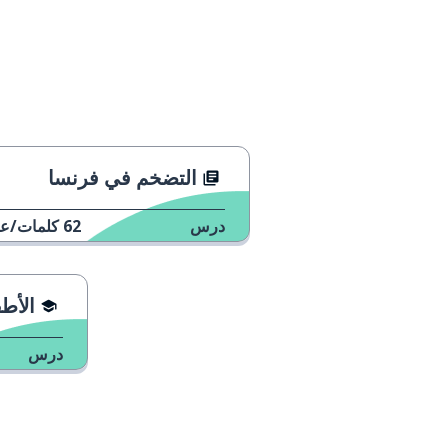
التضخم في فرنسا
درس
62
كلمات/عب
الأط
درس