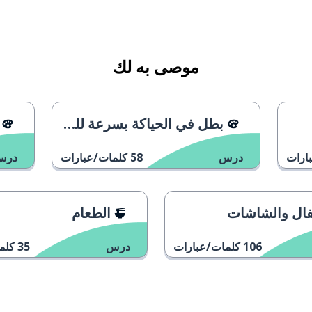
موصى به لك
بطل في الحياكة بسرعة للمرة الثامنة
ارات
درس
58
كلمات/عبارات
درس
فال والشاشات
الطعام
106
كلمات/عبارات
درس
35
كلم