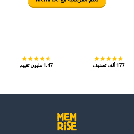
التنزيل على
متجر التطبيقات App Store
احصل
177 ألف تصنيف
1.47 مليون تقييم