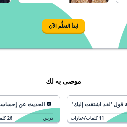
ابدأ التعلُّم الآن
موصى به لك
ة قول 'لقد اشتقت إليك'
الحديث عن إحساس
11
كلمات/عبارات
درس
26
كلم