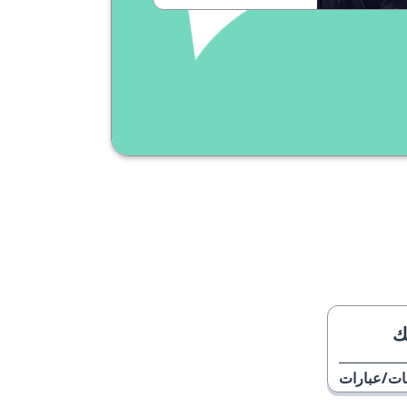
ك
ات/عبارات