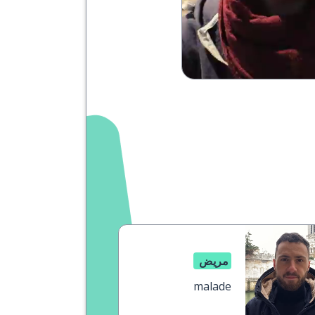
مريض
malade