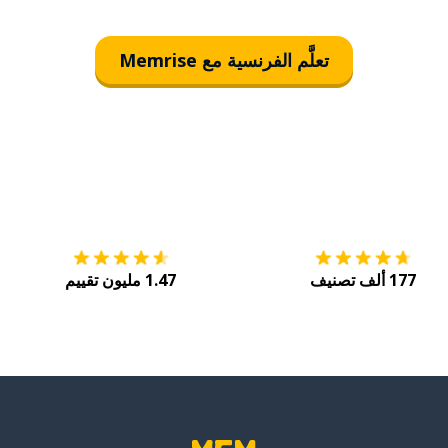
تعلَّم الفرنسية مع Memrise
التنزيل على
متجر التطبيقات App Store
احصل
177 ألف تصنيف
1.47 مليون تقييم