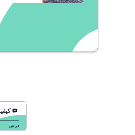
كيفي
درس