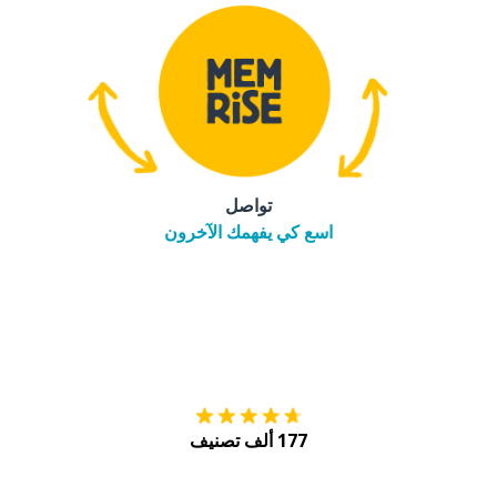
تواصل
اسع كي يفهمك الآخرون
التنزيل على
متجر
177 ألف تصنيف
احصل عليه من
Play