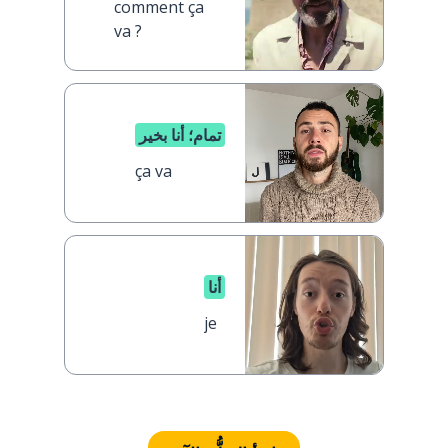
comment ça
va ?
تمام؛ أنا بخير
ça va
أنا
je