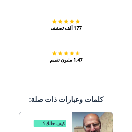
التنزيل على
متجر
177 ألف تصنيف
احصل عليه من
Play
1.47 مليون تقييم
كلمات وعبارات ذات صلة:
كيف حالك؟