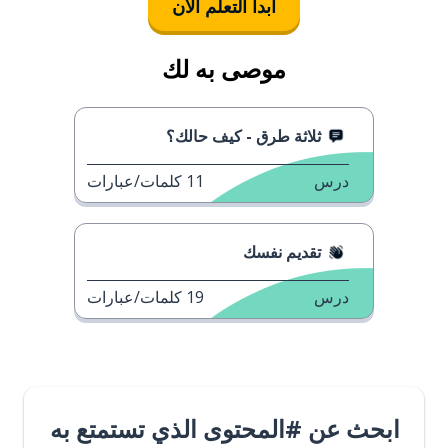
ابدأ التعلُّم الآن
موصى به لك
ثلاثة طرق - كيف حالك؟
درس
11
كلمات/عبارات
تقديم نفسك
درس
19
كلمات/عبارات
ابحث عن #المحتوى الذي تستمتع به