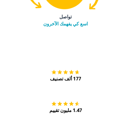
تواصل
اسع كي يفهمك الآخرون
التنزيل على
متجر
177 ألف تصنيف
احصل عليه من
Play
1.47 مليون تقييم