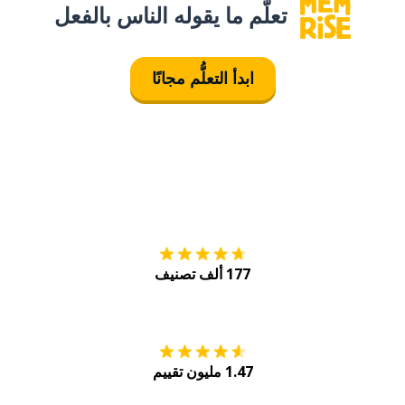
تعلَّم ما يقوله الناس بالفعل
ابدأ التعلُّم مجانًا
التنزيل على
متجر
177 ألف تصنيف
احصل عليه من
Play
1.47 مليون تقييم