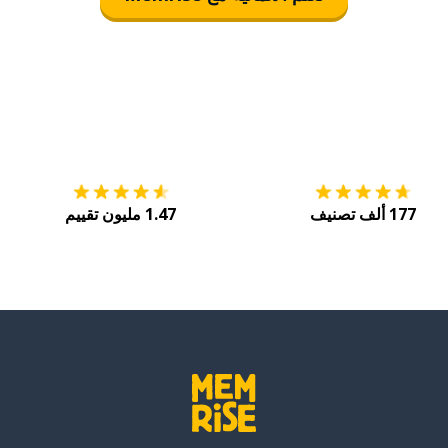
التنزيل على
متجر التطبيقات App Store
احصل
177 ألف تصنيف
1.47 مليون تقييم