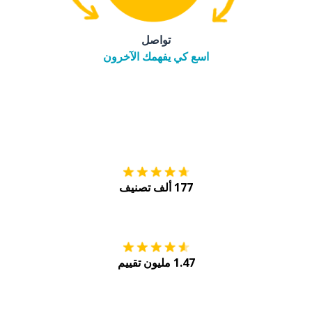
تواصل
اسع كي يفهمك الآخرون
التنزيل على
متجر
177 ألف تصنيف
احصل عليه من
Play
1.47 مليون تقييم