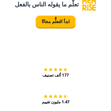
تعلَّم ما يقوله الناس بالفعل
ابدأ التعلُّم مجانًا
التنزيل على
متجر
177 ألف تصنيف
احصل عليه من
Play
1.47 مليون تقييم