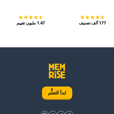
التنزيل على
متجر التطبيقات App Store
احصل
177 ألف تصنيف
1.47 مليون تقييم
ابدأ التعلُّم