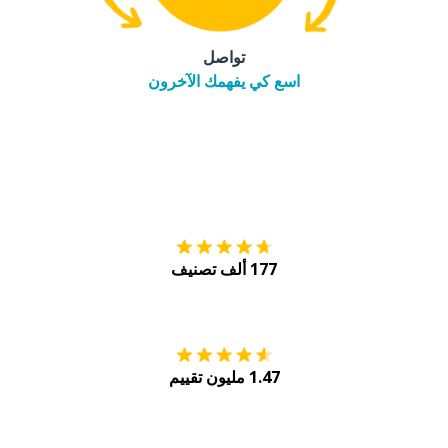
تواصل
اسع كي يفهمك الآخرون
التنزيل على
متجر
177 ألف تصنيف
احصل عليه من
Play
1.47 مليون تقييم