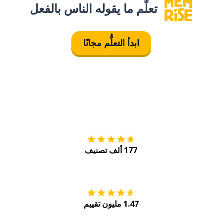
تعلَّم ما يقوله الناس بالفعل
ابدأ التعلُّم مجانًا
التنزيل على
متجر
177 ألف تصنيف
احصل عليه من
Play
1.47 مليون تقييم