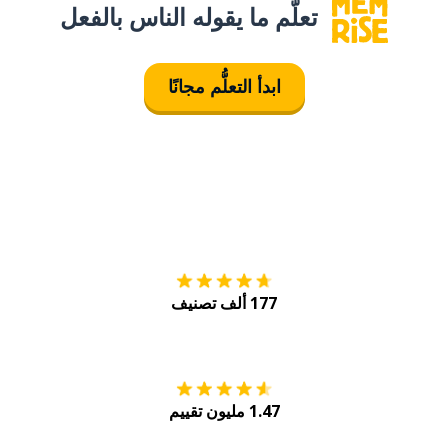
تعلَّم ما يقوله الناس بالفعل
ابدأ التعلُّم مجانًا
التنزيل على
متجر
177 ألف تصنيف
احصل عليه من
Play
1.47 مليون تقييم