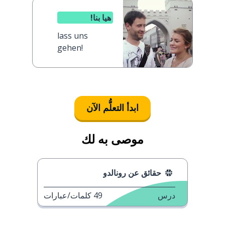
هيا بنا!
lass uns
gehen!
ابدأ التعلُّم الآن
موصى به لك
حقائق عن رونالدو
درس
49
كلمات/عبارات