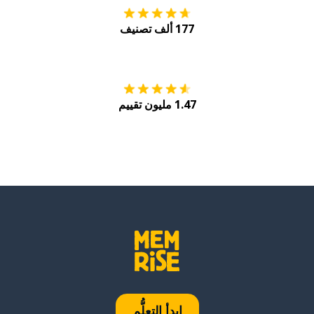
177 ألف تصنيف
احصل عليه من
Play
1.47 مليون تقييم
ابدأ التعلُّم