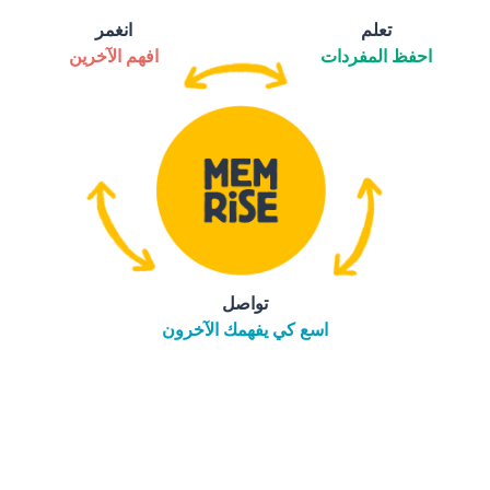
تعلم
انغمر
احفظ المفردات
افهم الآخرين
تواصل
اسع كي يفهمك الآخرون
التنزيل على
متجر