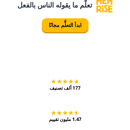
تعلَّم ما يقوله الناس بالفعل
ابدأ التعلُّم مجانًا
التنزيل على
متجر
177 ألف تصنيف
احصل عليه من
Play
1.47 مليون تقييم