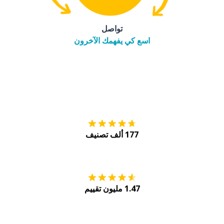
تواصل
اسع كي يفهمك الآخرون
التنزيل على
متجر
177 ألف تصنيف
احصل عليه من
Play
1.47 مليون تقييم