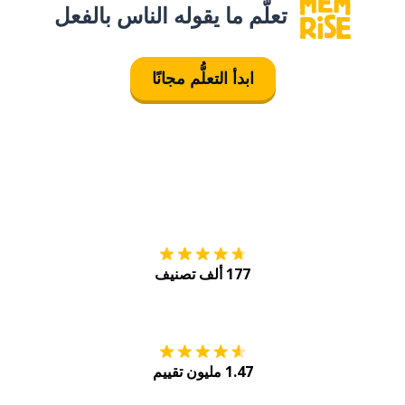
تعلَّم ما يقوله الناس بالفعل
ابدأ التعلُّم مجانًا
التنزيل على
متجر
177 ألف تصنيف
احصل عليه من
Play
1.47 مليون تقييم