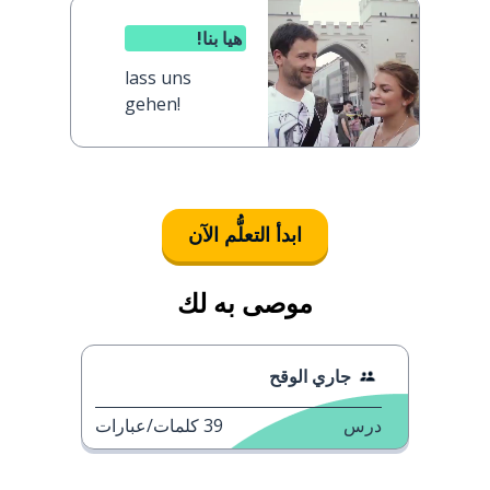
هيا بنا!
lass uns
gehen!
ابدأ التعلُّم الآن
موصى به لك
جاري الوقح
درس
39
كلمات/عبارات