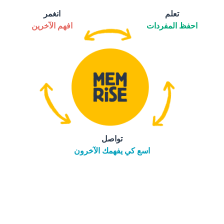
تعلم
انغمر
احفظ المفردات
افهم الآخرين
تواصل
اسع كي يفهمك الآخرون
التنزيل على
متجر