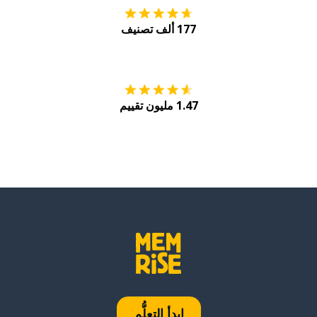
177 ألف تصنيف
احصل عليه من
Play
1.47 مليون تقييم
ابدأ التعلُّم