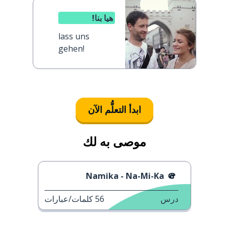
هيا بنا!
lass uns
gehen!
ابدأ التعلُّم الآن
موصى به لك
Namika - Na-Mi-Ka
درس
56
كلمات/عبارات