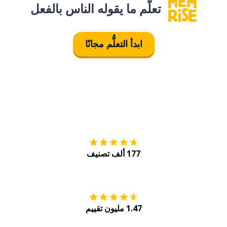
تعلَّم ما يقوله الناس بالفعل
ابدأ التعلُّم مجانًا
التنزيل على
متجر
177 ألف تصنيف
احصل عليه من
Play
1.47 مليون تقييم