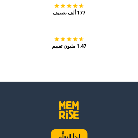
177 ألف تصنيف
احصل عليه من
Play
1.47 مليون تقييم
ابدأ التعلُّم