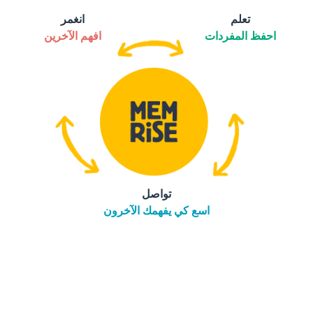
تعلم
انغمر
احفظ المفردات
افهم الآخرين
تواصل
اسع كي يفهمك الآخرون
التنزيل على
متجر