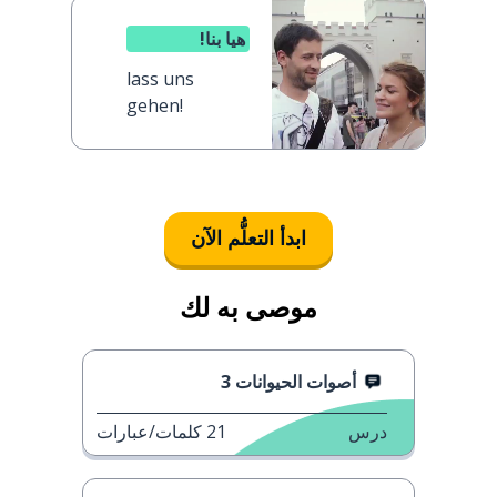
هيا بنا!
lass uns
gehen!
ابدأ التعلُّم الآن
موصى به لك
أصوات الحيوانات 3
درس
21
كلمات/عبارات