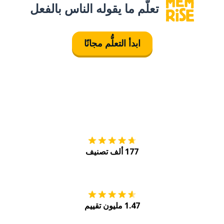
تعلَّم ما يقوله الناس بالفعل
ابدأ التعلُّم مجانًا
التنزيل على
متجر
177 ألف تصنيف
احصل عليه من
Play
1.47 مليون تقييم