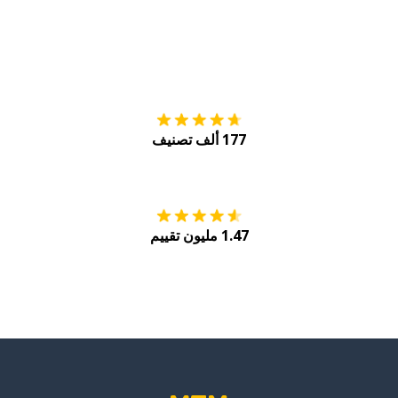
التنزيل على
متجر
177 ألف تصنيف
احصل عليه من
Play
1.47 مليون تقييم