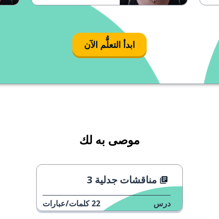
als der Typ da
ابدأ التعلُّم الآن
موصى به لك
مناقشات جدلية 3
درس
22
كلمات/عبارات