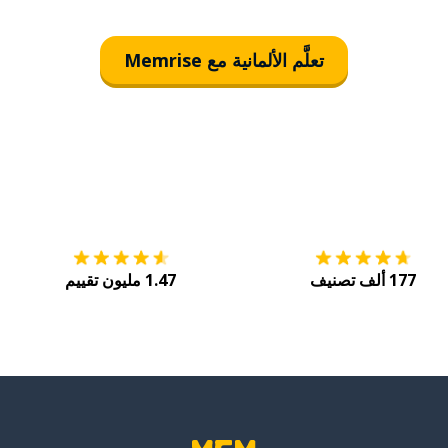
تعلَّم الألمانية مع Memrise
التنزيل على
متجر التطبيقات App Store
احصل
177 ألف تصنيف
1.47 مليون تقييم