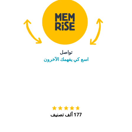
تواصل
اسع كي يفهمك الآخرون
التنزيل على
متجر
177 ألف تصنيف
احصل عليه من
Play