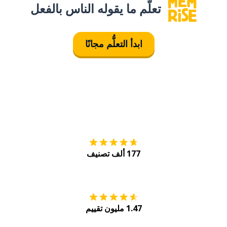
تعلَّم ما يقوله الناس بالفعل
ابدأ التعلُّم مجانًا
التنزيل على
متجر
177 ألف تصنيف
احصل عليه من
Play
1.47 مليون تقييم