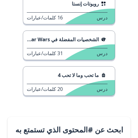
روبوتات إنستا
درس
16
كلمات/عبارات
الشخصيات المفضلة في Star Wars
درس
31
كلمات/عبارات
ما تحب وما لا تحب 4
درس
20
كلمات/عبارات
ابحث عن #المحتوى الذي تستمتع به