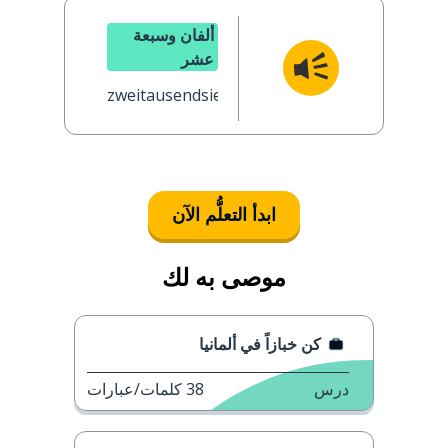
ألفان وسبعة
عشر
zweitausendsiebzehn
ابدأ التعلُّم الآن
موصى به لك
كن خبازاً في ألمانيا
درس
38
كلمات/عبارات