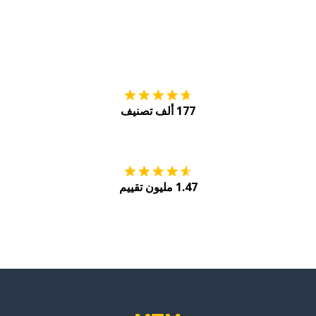
التنزيل على
متجر
177 ألف تصنيف
احصل عليه من
Play
1.47 مليون تقييم