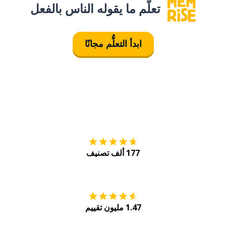
تعلَّم ما يقوله الناس بالفعل
ابدأ التعلُّم مجانًا
التنزيل على
متجر
177 ألف تصنيف
احصل عليه من
Play
1.47 مليون تقييم