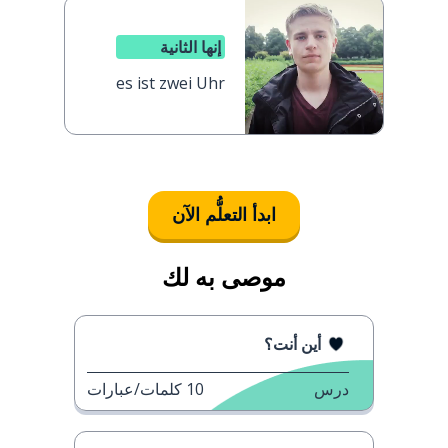
إنها الثانية
es ist zwei Uhr
ابدأ التعلُّم الآن
موصى به لك
أين أنت؟
درس
10
كلمات/عبارات