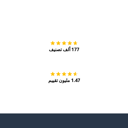
التنزيل على
متجر
177 ألف تصنيف
احصل عليه من
Play
1.47 مليون تقييم