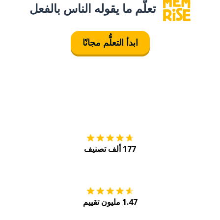
تعلَّم ما يقوله الناس بالفعل
ابدأ التعلُّم مجانًا
التنزيل على
متجر
177 ألف تصنيف
احصل عليه من
Play
1.47 مليون تقييم