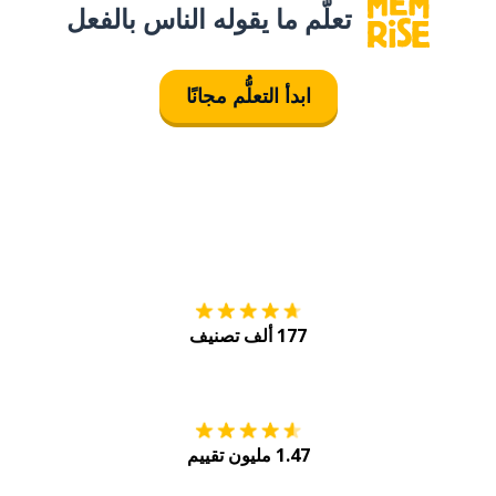
تعلَّم ما يقوله الناس بالفعل
ابدأ التعلُّم مجانًا
التنزيل على
متجر
177 ألف تصنيف
احصل عليه من
Play
1.47 مليون تقييم