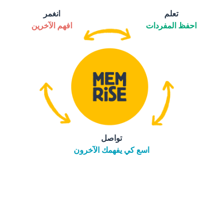
تعلم
انغمر
احفظ المفردات
افهم الآخرين
تواصل
اسع كي يفهمك الآخرون
التنزيل على
متجر