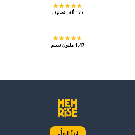
177 ألف تصنيف
احصل عليه من
Play
1.47 مليون تقييم
ابدأ التعلُّم