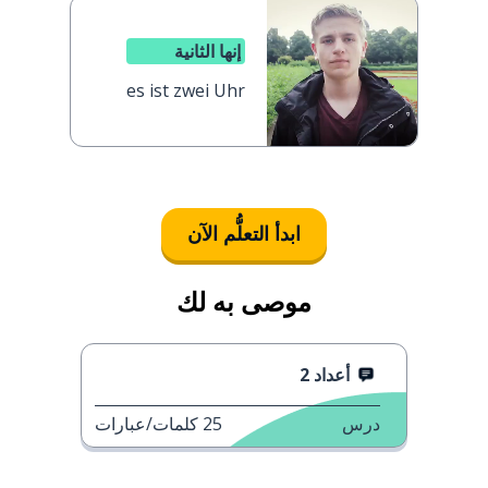
إنها الثانية
es ist zwei Uhr
ابدأ التعلُّم الآن
موصى به لك
أعداد 2
درس
25
كلمات/عبارات