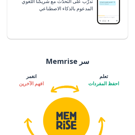
تدرَّب على التحدُّث مع شريكنا اللغوي
المدعوم بالذكاء الاصطناعي
سر Memrise
تعلم
انغمر
احفظ المفردات
افهم الآخرين