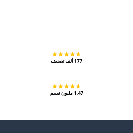
التنزيل على
متجر
177 ألف تصنيف
احصل عليه من
Play
1.47 مليون تقييم