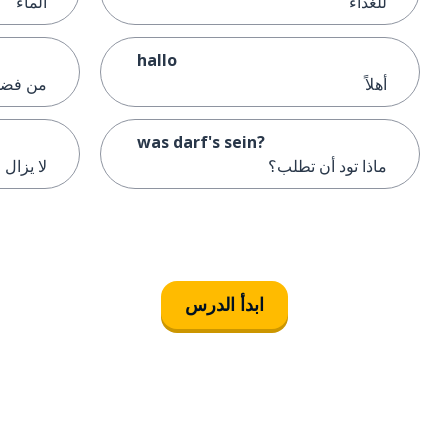
للغداء
الماء
hallo
أهلاً
من فضل
was darf's sein?
ماذا تود أن تطلب؟
لا يزال
ابدأ الدرس
التنزيل على
متجر